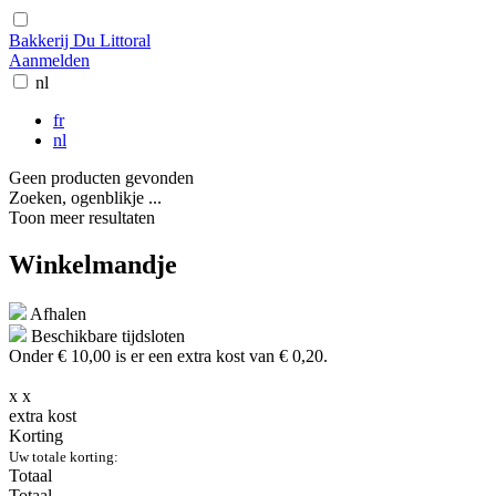
Bakkerij Du Littoral
Aanmelden
nl
fr
nl
Geen producten gevonden
Zoeken, ogenblikje ...
Toon meer resultaten
Winkelmandje
Afhalen
Beschikbare tijdsloten
Onder € 10,00 is er een extra kost
van € 0,20.
x
x
extra kost
Korting
Uw totale korting:
Totaal
Totaal